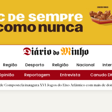
Revista Minha
Gráfica DM
Livraria DM
Arquidio
Região
Desporto
Religião
Nacional
Inte
Opinião
Reportagem
Entrevista
Canudo D
 inaugura XVI Jogos do Eixo Atlântico com mais de dois mil atletas