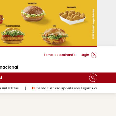
cese Braga
Torne-se assinante
Login
rnacional
M
|
Santo Estêvão aponta aos lugares cimeiros da Honra
|
D.