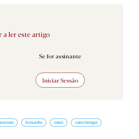
 a ler este artigo
Se for assinante
Iniciar Sessão
sociais
Inclusão
cerci
cerci braga