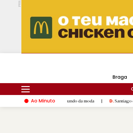
PUB.
DMtv
Hoje
16ºC
28ºC
Braga
Ao Minuto
lento e à inovação do mundo da moda
|
Santiago de Compostela
D.