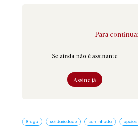
Para continuar
Se ainda não é assinante
Assine já
Braga
solidariedade
caminhada
apoios 