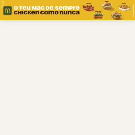
PUB.
Braga
Região
Desporto
Religião
Nacional
Internacional