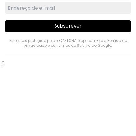
Subscrever
Este site é protegido pelo reCAPTCHA e aplicam-se a
Política de
Privacidade
e os
Termos de Serviço
do Google.
PUB.