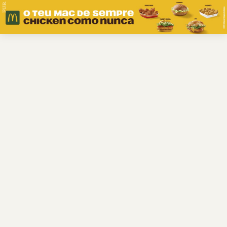
PUB.
Braga
Região
Desporto
Religião
Nacional
Internacional