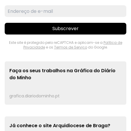
Subscrever
Este site é protegido pelo reCAPTCHA e aplicam-se a
Política de
Privacidade
e os
Termos de Serviço
do Google.
Faça os seus trabalhos na
Gráfica do Diário
do Minho
grafica.diariodominho.pt
Já conhece o site
Arquidiocese de Braga?