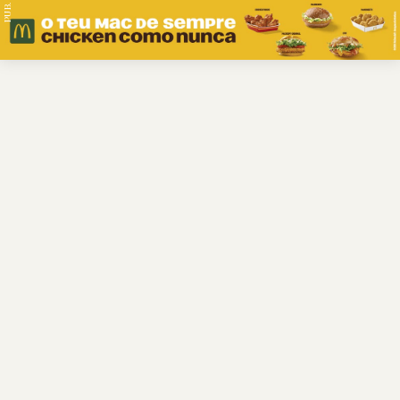
PUB.
Braga
Região
Desporto
Religião
Nacional
Internacional