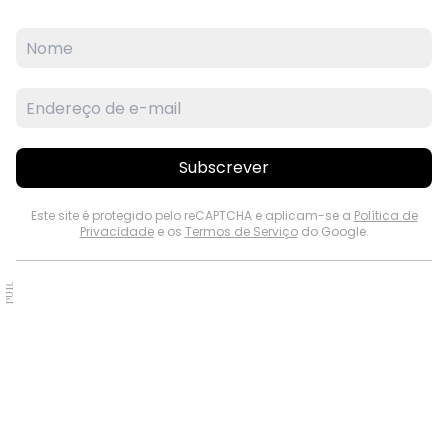
Subscrever
Este site é protegido pelo reCAPTCHA e aplicam-se a
Política de
Privacidade
e os
Termos de Serviço
do Google.
PUB.