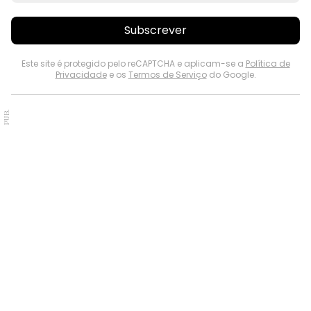
Subscrever
Este site é protegido pelo reCAPTCHA e aplicam-se a
Política de
Privacidade
e os
Termos de Serviço
do Google.
PUB.