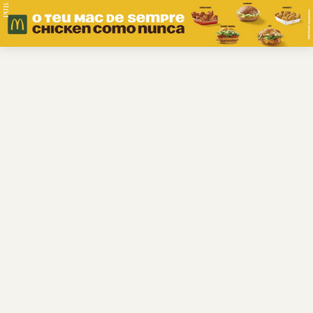
PUB.
Braga
Região
Desporto
Religião
Nacional
Internacional