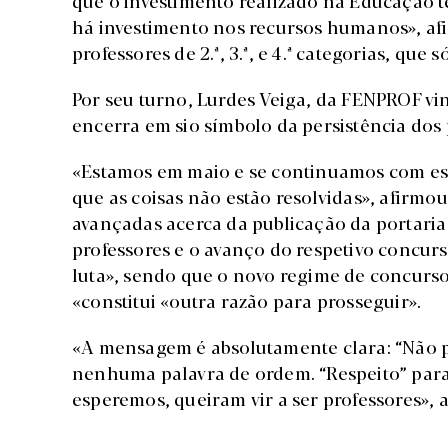
que o investimento realizado na Educação 
há investimento nos recursos humanos», a
professores de 2.ª, 3.ª, e 4.ª categorias, qu
Por seu turno, Lurdes Veiga, da FENPROF 
encerra em sio símbolo da persistência dos 
«Estamos em maio e se continuamos com esta
que as coisas não estão resolvidas», afirm
avançadas acerca da publicação da portaria 
professores e o avanço do respetivo concurs
luta», sendo que o novo regime de concurso
«constitui «outra razão para prosseguir».
«A mensagem é absolutamente clara: “Não p
nenhuma palavra de ordem. “Respeito” para 
esperemos, queiram vir a ser professores», 