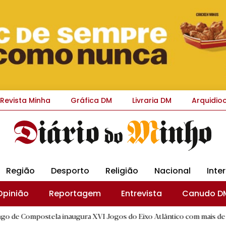
Revista Minha
Gráfica DM
Livraria DM
Arquidio
Região
Desporto
Religião
Nacional
Inte
Opinião
Reportagem
Entrevista
Canudo D
ela inaugura XVI Jogos do Eixo Atlântico com mais de dois mil atlet