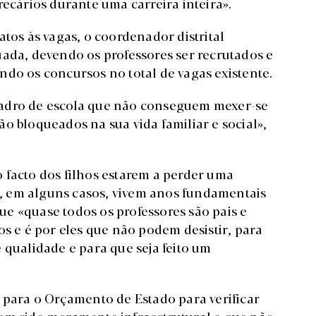
recários durante uma carreira inteira».
atos às vagas, o coordenador distrital
uada, devendo os professores ser recrutados e
ndo os concursos no total de vagas existente.
uadro de escola que não conseguem mexer-se
o bloqueados na sua vida familiar e social»,
 facto dos filhos estarem a perder uma
, em alguns casos, vivem anos fundamentais
e «quase todos os professores são pais e
os e é por eles que não podem desistir, para
 qualidade e para que seja feito um
e para o Orçamento de Estado para verificar