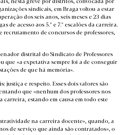
ís, nesta greve por distritos, convocada por
anizações sindicais, em Braga voltou a estar
uperação dos seis anos, seis meses e 23 dias
 de acesso aos 5.º e 7.º escalões da carreira.
e recrutamento de concursos de professores,
nador distrital do Sindicato de Professores
u que «a expetativa sempre foi a de conseguir
stações de que há memória».
 justiça e respeito. Esses dois valores são
umentando que «nenhum dos professores nos
a carreira, estando em causa em todo este
atratividade na carreira docente», quando, a
nos de serviço que ainda são contratados», o