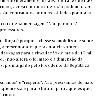
tem sido meramente infraestrutural e que não
firmou, acrescentando que «não podem haver
e só são contratados por necessidades pontuais».
vincou que «a mensagem “Não paramos”
professores».
 força é porque a classe se mobilizou e sente
ou, acrescentando que as notícias ontem
das vagas para a vinculação de mais de 10 mil
o, «não altera o formato e a dimensão da
s, promulgado pelo Presidente da República,
aramos” e “respeito”. Não precisamos de mais
quem está e para o futuro, para aqueles que,
afirmou.