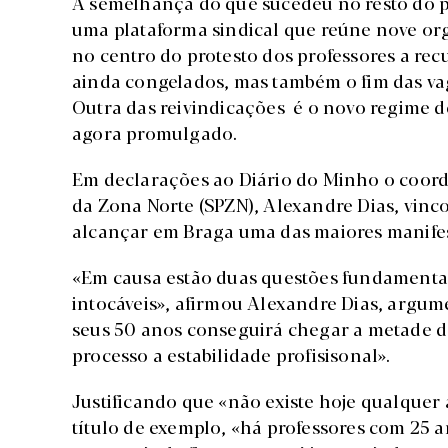
À semelhança do que sucedeu no resto do pa
uma plataforma sindical que reúne nove org
no centro do protesto dos professores a rec
ainda congelados, mas também o fim das vagas
Outra das reivindicações é o novo regime d
agora promulgado.
Em declarações ao Diário do Minho o coorde
da Zona Norte (SPZN), Alexandre Dias, vinco
alcançar em Braga uma das maiores manife
«Em causa estão duas questões fundamentais:
intocáveis», afirmou Alexandre Dias, arg
seus 50 anos conseguirá chegar a metade d
processo a estabilidade profisisonal».
Justificando que «não existe hoje qualquer 
título de exemplo, «há professores com 25 a