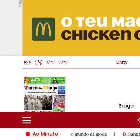
PUB.
DMtv
Hoje
17ºC
30ºC
Braga
Ao Minuto
 talento e à inovação do mundo da moda
|
Santiago de Compost
D.