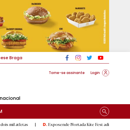
cese Braga
Torne-se assinante
Login
rnacional
M
as
|
Esposende Nortada Kite Fest adiado para setembro devido
D.