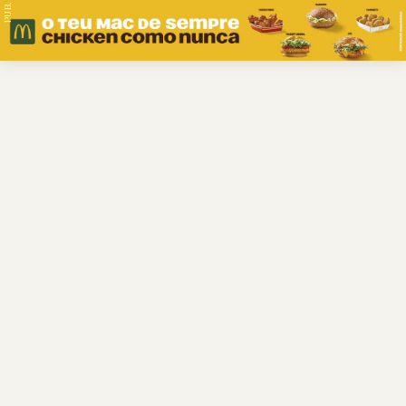
PUB.
Braga
Região
Desporto
Religião
Nacional
Internacional