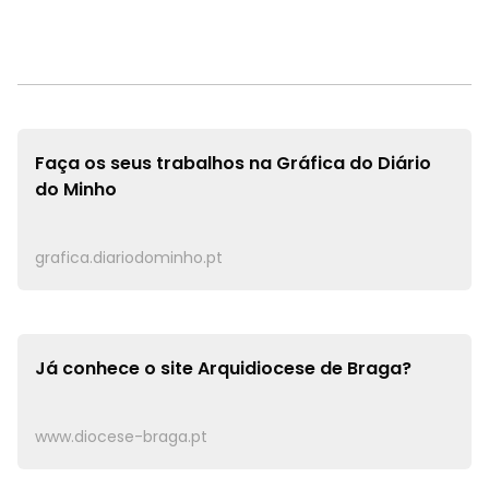
Faça os seus trabalhos na
Gráfica do Diário
do Minho
grafica.diariodominho.pt
Já conhece o site
Arquidiocese de Braga?
www.diocese-braga.pt