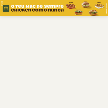
PUB.
Braga
Região
Desporto
Religião
Nacional
Internacional