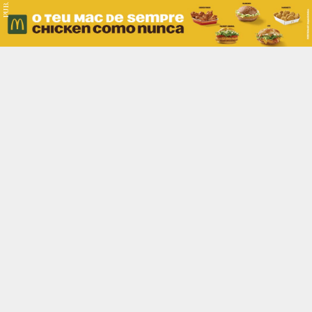
PUB.
Braga
Região
Desporto
Religião
Nacional
Internacional