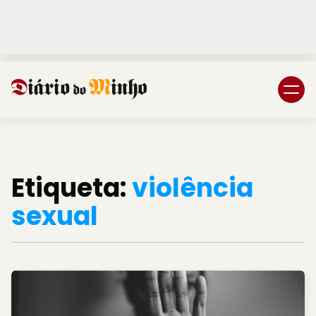
Login
Subscreva DM
Etiqueta:
violência
sexual