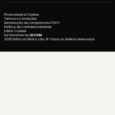
Privacidade e Cookies
Termos e Condições
Declaração de compromisso FSC®
Política de Confidencialidade
Editar Cookies
for tomorrow by
LKCOM
2026 Diário do Minho, Lda. © Todos os direitos reservados