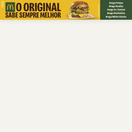
PUB.
Braga
Região
Desporto
Religião
Nacional
Internacional