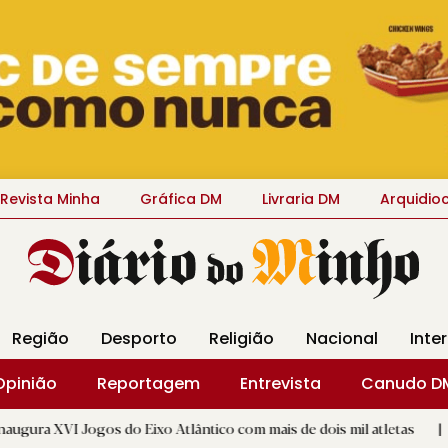
Revista Minha
Gráfica DM
Livraria DM
Arquidio
Região
Desporto
Religião
Nacional
Inte
Opinião
Reportagem
Entrevista
Canudo D
s do Eixo Atlântico com mais de dois mil atletas
|
Flor Deni
D.