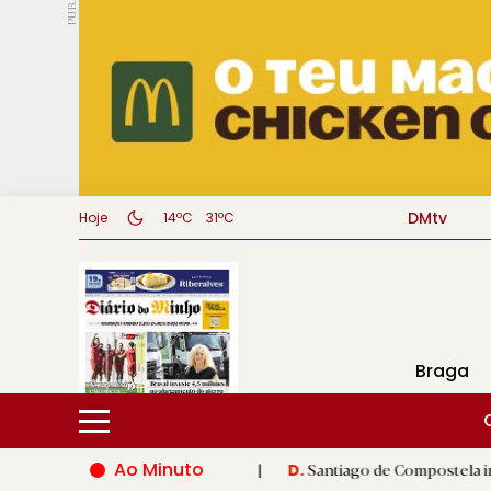
PUB.
DMtv
Hoje
14ºC
31ºC
Braga
Ao Minuto
 do mundo da moda
|
Santiago de Compostela inaugura XVI Jogo
D.