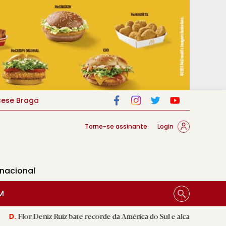
cese Braga
Torne-se assinante
Login
rnacional
M
z Ruiz bate recorde da América do Sul e alcança segunda melhor marc