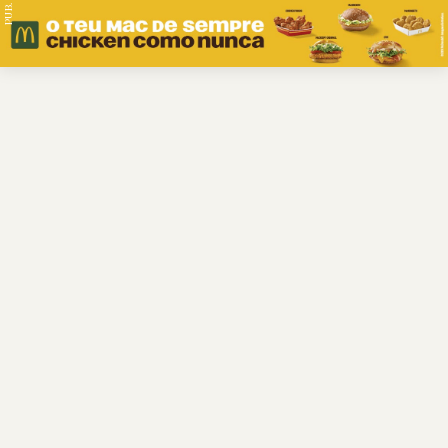
PUB.
Braga
Região
Desporto
Religião
Nacional
Internacional