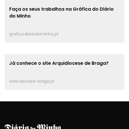
Faça os seus trabalhos na
Gráfica do Diário
do Minho
grafica.diariodominho.pt
Já conhece o site
Arquidiocese de Braga?
www.diocese-braga.pt