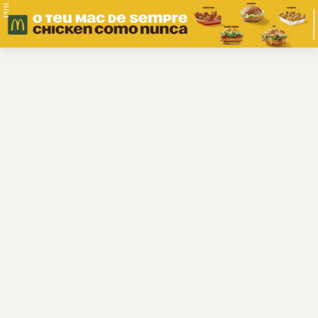
PUB.
Braga
Região
Desporto
Religião
Nacional
Internacional