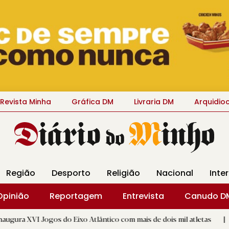
Revista Minha
Gráfica DM
Livraria DM
Arquidio
Região
Desporto
Religião
Nacional
Inte
Opinião
Reportagem
Entrevista
Canudo D
os do Eixo Atlântico com mais de dois mil atletas
|
Flor Deni
D.