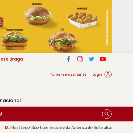
cese Braga
Torne-se assinante
Login
rnacional
M
z Ruiz bate recorde da América do Sul e alcança segunda melhor mar