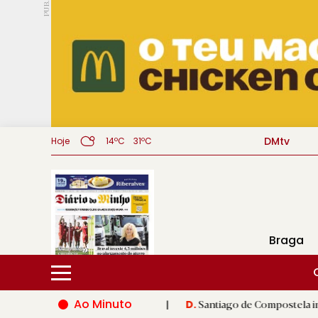
PUB.
DMtv
Hoje
14ºC
31ºC
Braga
Ao Minuto
o do mundo da moda
|
Santiago de Compostela inaugura XVI Jog
D.