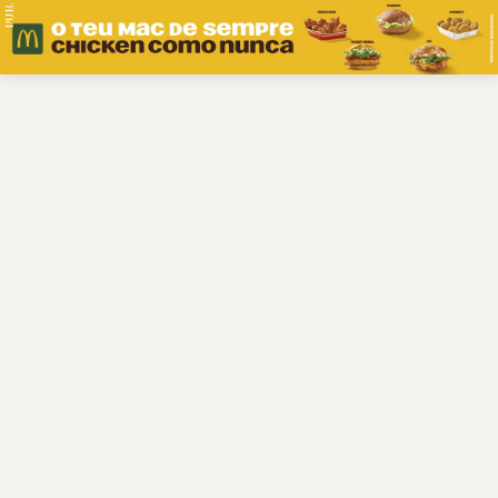
PUB.
Braga
Região
Desporto
Religião
Nacional
Internacional