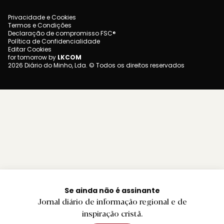
Privacidade e Cookies
Termos e Condições
Declaração de compromisso FSC®
Política de Confidencialidade
Editar Cookies
for tomorrow by
LKCOM
2026 Diário do Minho, Lda. © Todos os direitos reservados
Se ainda não é assinante
Jornal diário de informação regional e de
inspiração cristã.