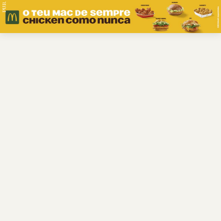
PUB.
Braga
Região
Desporto
Religião
Nacional
Internacional