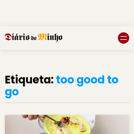
Login
Subscreva DM
Etiqueta:
too good to
go