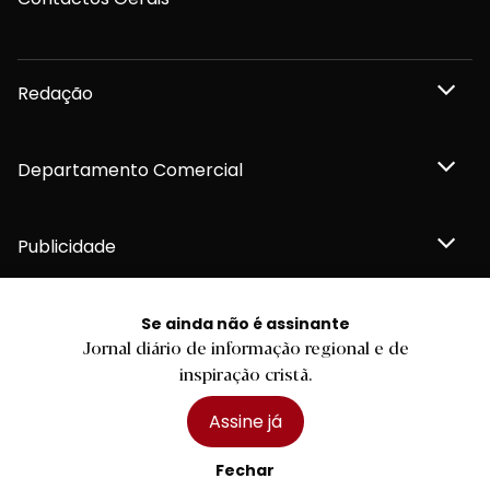
Redação
Departamento Comercial
Publicidade
Se ainda não é assinante
Jornal diário de informação regional e de
Privacidade e Cookies
inspiração cristã.
Termos e Condições
Declaração de compromisso FSC®
Política de Confidencialidade
Assine já
Editar Cookies
for tomorrow by
LKCOM
2026 Diário do Minho, Lda. © Todos os direitos reservados
Fechar