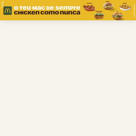
PUB.
Braga
Região
Desporto
Religião
Nacional
Internacional