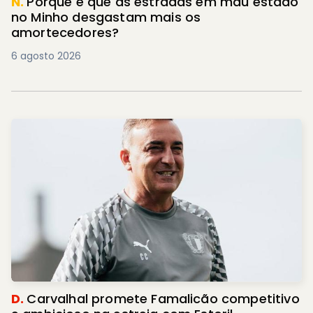
N.
Porque é que as estradas em mau estado
no Minho desgastam mais os
amortecedores?
6 agosto 2026
D.
Carvalhal promete Famalicão competitivo