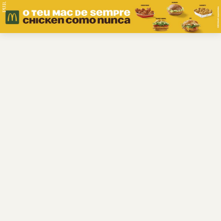
PUB.
Braga
Região
Desporto
Religião
Nacional
Internacional