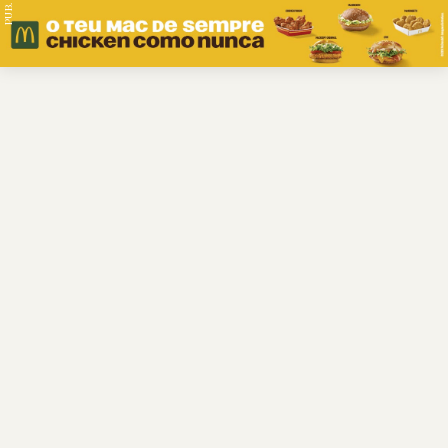
PUB.
Braga
Região
Desporto
Religião
Nacional
Internacional