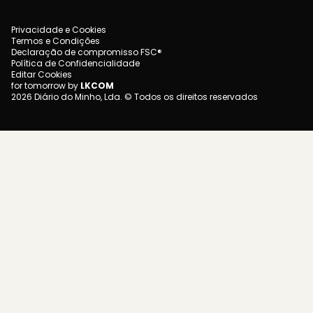
Privacidade e Cookies
Termos e Condições
Declaração de compromisso FSC®
Política de Confidencialidade
Editar Cookies
for tomorrow by
LKCOM
2026 Diário do Minho, Lda. © Todos os direitos reservados