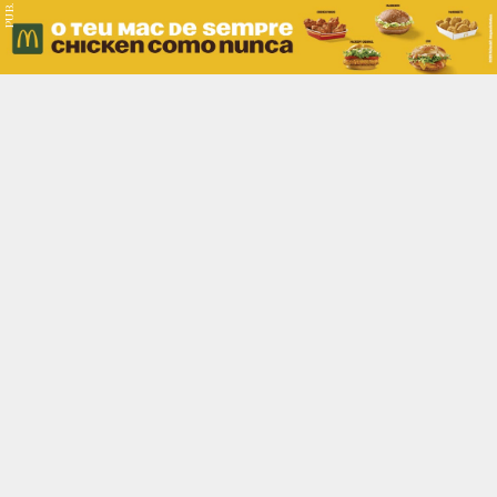
PUB.
Braga
Região
Desporto
Religião
Nacional
Internacional