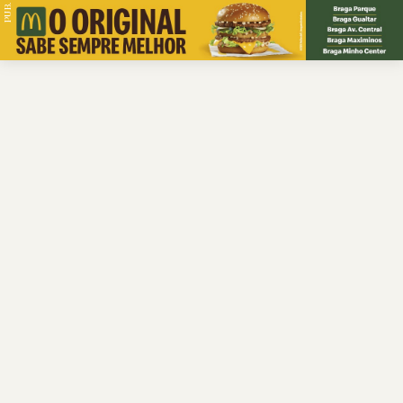
PUB.
Braga
Região
Desporto
Religião
Nacional
Internacional