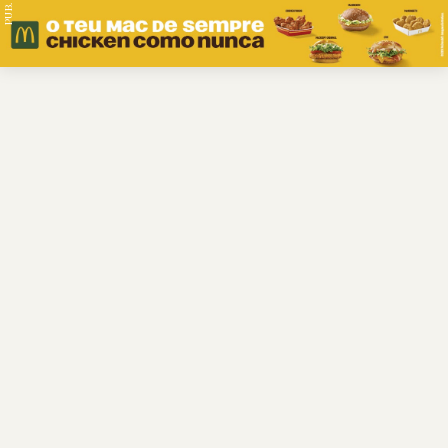
PUB.
Braga
Região
Desporto
Religião
Nacional
Internacional