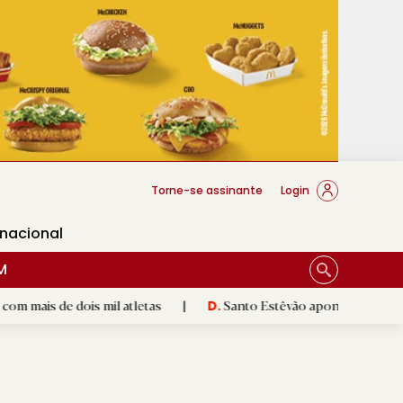
cese Braga
Torne-se assinante
Login
rnacional
M
ois mil atletas
|
Santo Estêvão aponta aos lugares cimeiros
D.