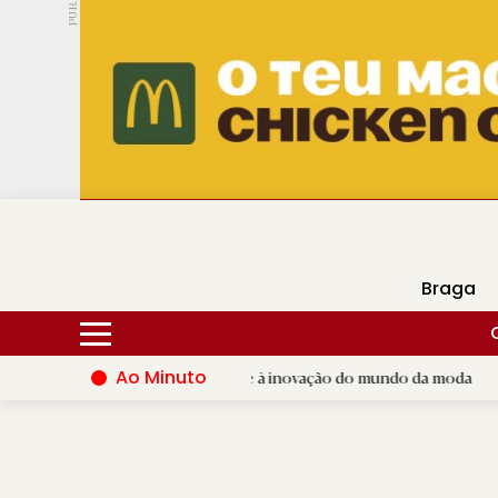
PUB.
DMtv
Hoje
16ºC
28ºC
Braga
Ao Minuto
o dá palco ao talento e à inovação do mundo da moda
|
Santia
D.