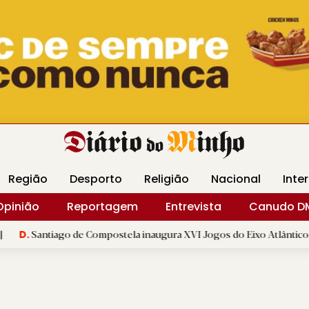
Revista Minha
Gráfica DM
Livraria DM
Arquidio
Região
Desporto
Religião
Nacional
Inte
Opinião
Reportagem
Entrevista
Canudo D
go de Compostela inaugura XVI Jogos do Eixo Atlântico com mais de d