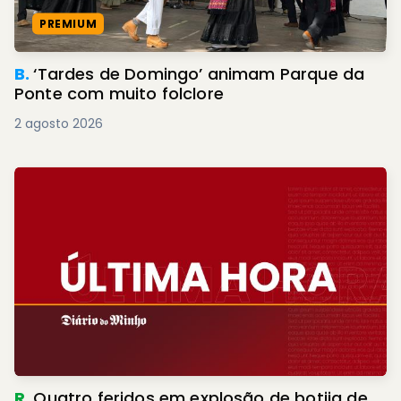
PREMIUM
B.
‘Tardes de Domingo’ animam Parque da
Ponte com muito folclore
2 agosto 2026
R.
Quatro feridos em explosão de botija de