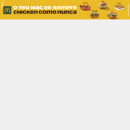
PUB.
Braga
Região
Desporto
Religião
Nacional
Internacional