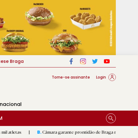
cese Braga
Torne-se assinante
Login
rnacional
M
|
Câmara garante prontidão de Braga no resgate animal
|
B.