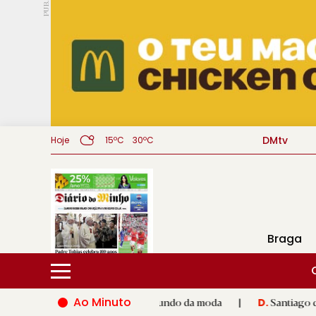
PUB.
DMtv
Hoje
15ºC
30ºC
Braga
Ao Minuto
lento e à inovação do mundo da moda
|
Santiago de Compostela
D.