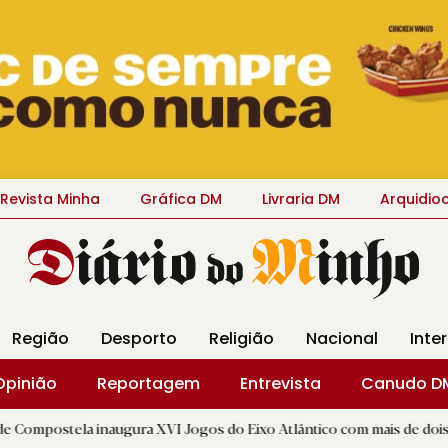
Revista Minha
Gráfica DM
Livraria DM
Arquidio
Região
Desporto
Religião
Nacional
Inte
Opinião
Reportagem
Entrevista
Canudo D
 inaugura XVI Jogos do Eixo Atlântico com mais de dois mil atletas