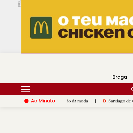
PUB.
DMtv
Hoje
17ºC
30ºC
Braga
Ao Minuto
to e à inovação do mundo da moda
|
Santiago de Compostela in
D.