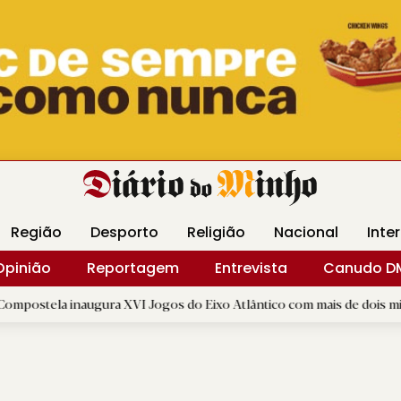
Revista Minha
Gráfica DM
Livraria DM
Arquidio
Região
Desporto
Religião
Nacional
Inte
Opinião
Reportagem
Entrevista
Canudo D
augura XVI Jogos do Eixo Atlântico com mais de dois mil atletas
|