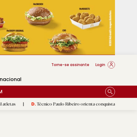
cese Braga
Torne-se assinante
Login
rnacional
M
Técnico Paulo Ribeiro orienta conquistadoras
|
Luís Fe
D.
D.