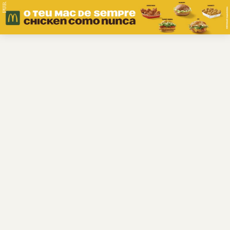
PUB.
Braga
Região
Desporto
Religião
Nacional
Internacional