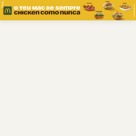
PUB.
Braga
Região
Desporto
Religião
Nacional
Internacional