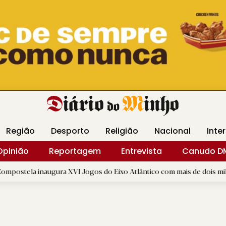
Revista Minha
Gráfica DM
Livraria DM
Arquidio
Região
Desporto
Religião
Nacional
Inte
Opinião
Reportagem
Entrevista
Canudo D
ugura XVI Jogos do Eixo Atlântico com mais de dois mil atletas
|