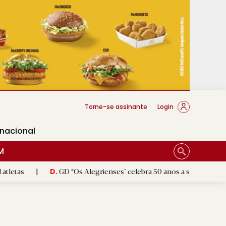
cese Braga
Torne-se assinante
Login
rnacional
M
GD “Os Alegrienses" celebra 50 anos a sonhar com «casa própri
D.