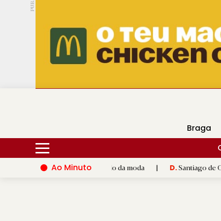
PUB.
DMtv
Hoje
18ºC
29ºC
Braga
Ao Minuto
o e à inovação do mundo da moda
|
Santiago de Compostela ina
D.