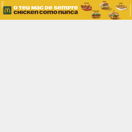
PUB.
Braga
Região
Desporto
Religião
Nacional
Internacional