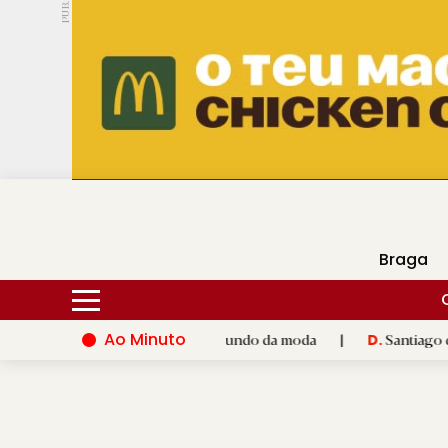
PUB.
DMtv
Hoje
16ºC
28ºC
Braga
Ao Minuto
alento e à inovação do mundo da moda
|
Santiago de Compostel
D.