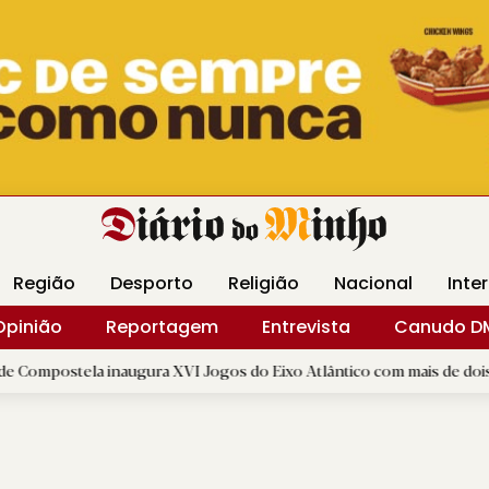
Revista Minha
Gráfica DM
Livraria DM
Arquidio
Região
Desporto
Religião
Nacional
Inte
Opinião
Reportagem
Entrevista
Canudo D
a inaugura XVI Jogos do Eixo Atlântico com mais de dois mil atletas