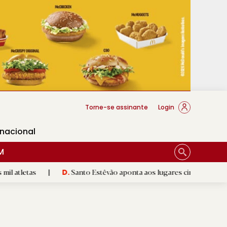
cese Braga
Torne-se assinante
Login
rnacional
M
|
Santo Estêvão aponta aos lugares cimeiros da Honra
|
D.