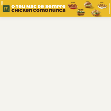
PUB.
Braga
Região
Desporto
Religião
Nacional
Internacional