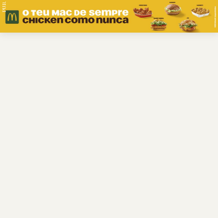
PUB.
Braga
Região
Desporto
Religião
Nacional
Internacional