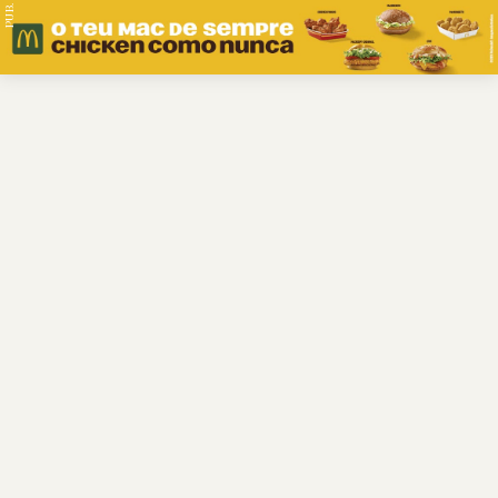
PUB.
Braga
Região
Desporto
Religião
Nacional
Internacional