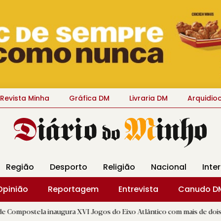
Revista Minha
Gráfica DM
Livraria DM
Arquidio
Região
Desporto
Religião
Nacional
Inte
Opinião
Reportagem
Entrevista
Canudo D
 inaugura XVI Jogos do Eixo Atlântico com mais de dois mil atletas