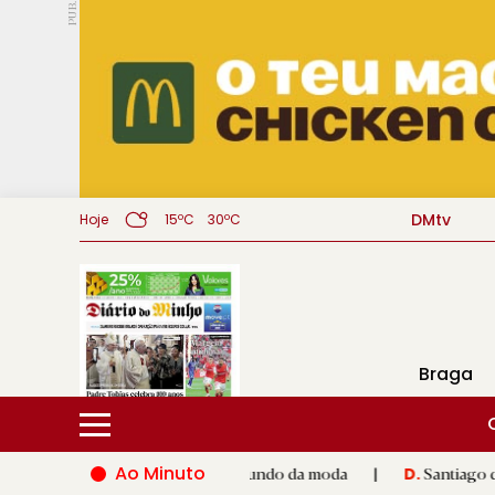
PUB.
DMtv
Hoje
15ºC
30ºC
Braga
Ao Minuto
lento e à inovação do mundo da moda
|
Santiago de Compostela
D.