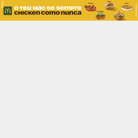
PUB.
Braga
Região
Desporto
Religião
Nacional
Internacional