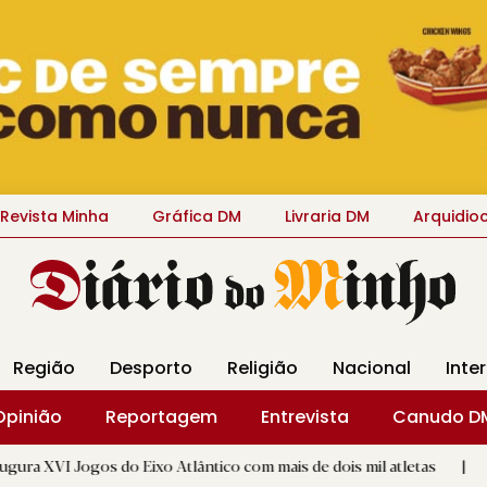
Revista Minha
Gráfica DM
Livraria DM
Arquidio
Região
Desporto
Religião
Nacional
Inte
Opinião
Reportagem
Entrevista
Canudo D
do Eixo Atlântico com mais de dois mil atletas
|
Flor Deniz 
D.