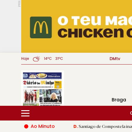
PUB.
DMtv
Hoje
14ºC
31ºC
Braga
Ao Minuto
o mundo da moda
|
Santiago de Compostela inaugura XVI Jogos 
D.