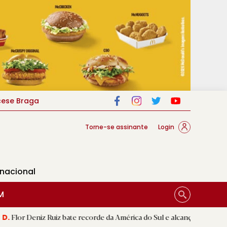
cese Braga
Torne-se assinante
Login
rnacional
M
Ruiz bate recorde da América do Sul e alcança segunda melhor marca 