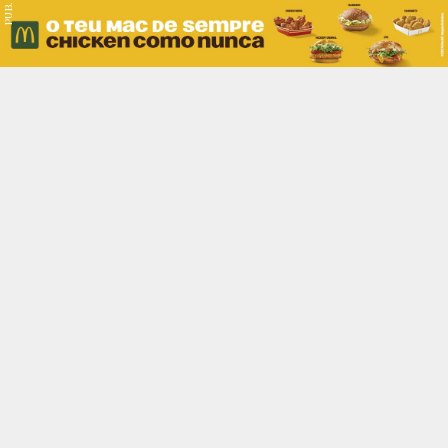
PUB.
Braga
Região
Desporto
Religião
Nacional
Internacional