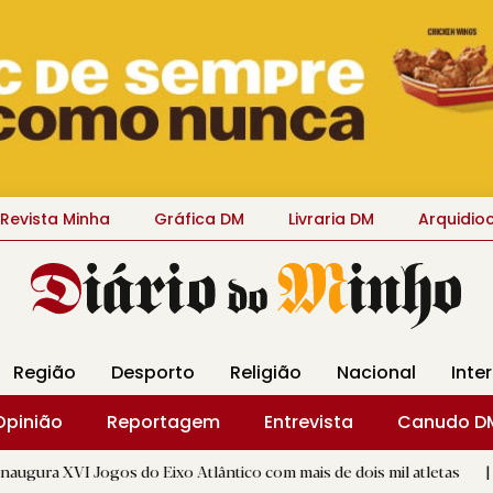
Revista Minha
Gráfica DM
Livraria DM
Arquidio
Região
Desporto
Religião
Nacional
Inte
Opinião
Reportagem
Entrevista
Canudo D
s do Eixo Atlântico com mais de dois mil atletas
|
Flor Deni
D.