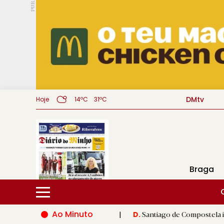
PUB.
DMtv
Hoje
14ºC
31ºC
Braga
Ao Minuto
 do mundo da moda
|
Santiago de Compostela inaugura XVI Jogo
D.