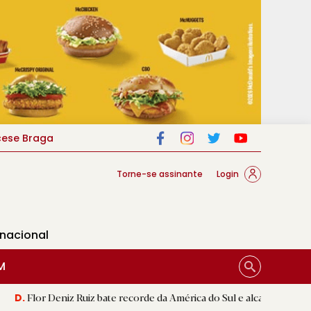
cese Braga
Torne-se assinante
Login
rnacional
M
z Ruiz bate recorde da América do Sul e alcança segunda melhor marc