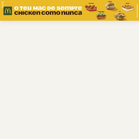
PUB.
Braga
Região
Desporto
Religião
Nacional
Internacional