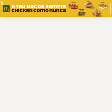
PUB.
Braga
Região
Desporto
Religião
Nacional
Internacional