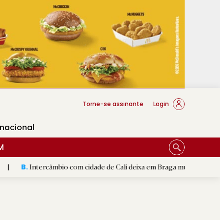
cese Braga
Torne-se assinante
Login
rnacional
M
rcâmbio com cidade de Cali deixa em Braga mural artístico
|
Ca
D.