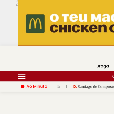
PUB.
DMtv
Hoje
16ºC
26ºC
Braga
Ao Minuto
ovação do mundo da moda
|
Santiago de Compostela inaugura XVI
D.