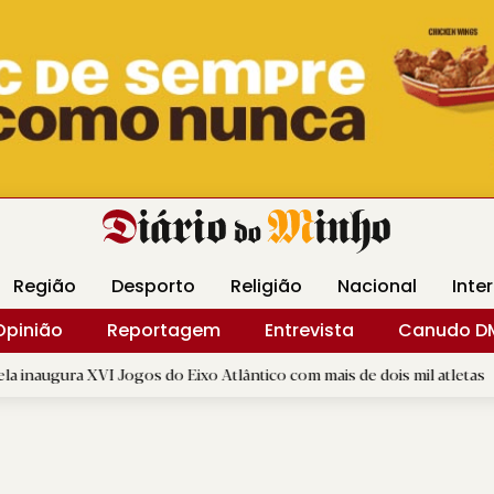
Revista Minha
Gráfica DM
Livraria DM
Arquidio
Região
Desporto
Religião
Nacional
Inte
Opinião
Reportagem
Entrevista
Canudo D
 Jogos do Eixo Atlântico com mais de dois mil atletas
|
Inte
B.