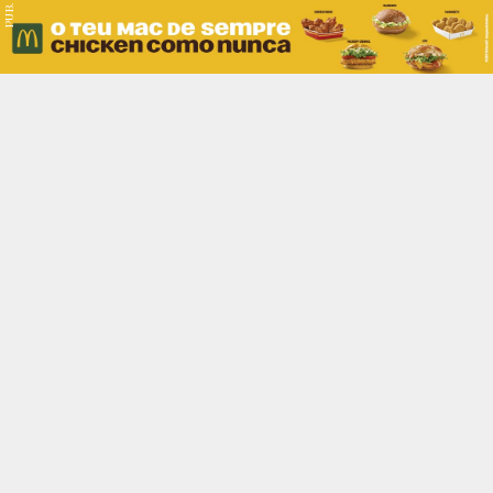
PUB.
Braga
Região
Desporto
Religião
Nacional
Internacional