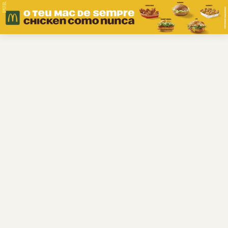
PUB.
Braga
Região
Desporto
Religião
Nacional
Internacional