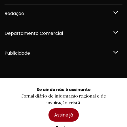
Redação
Departamento Comercial
Publicidade
Privacidade e Cookies
Termos e Condições
Se ainda não é assinante
Declaração de compromisso FSC®
Jornal diário de informação regional e de
Política de Confidencialidade
Editar Cookies
inspiração cristã.
for tomorrow by
LKCOM
2026 Diário do Minho, Lda. © Todos os direitos reservados
Assine já