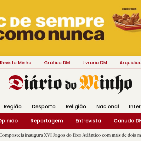
Revista Minha
Gráfica DM
Livraria DM
Arquidio
Região
Desporto
Religião
Nacional
Inte
Opinião
Reportagem
Entrevista
Canudo D
augura XVI Jogos do Eixo Atlântico com mais de dois mil atletas
|