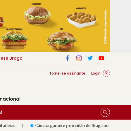
cese Braga
Torne-se assinante
Login
rnacional
M
Câmara garante prontidão de Braga no resgate animal
|
B.
R