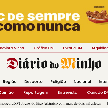
Revista Minha
Gráfica DM
Livraria DM
Arquidio
Região
Desporto
Religião
Nacional
Inte
Opinião
Reportagem
Entrevista
Canudo D
os do Eixo Atlântico com mais de dois mil atletas
|
Flor Den
D.