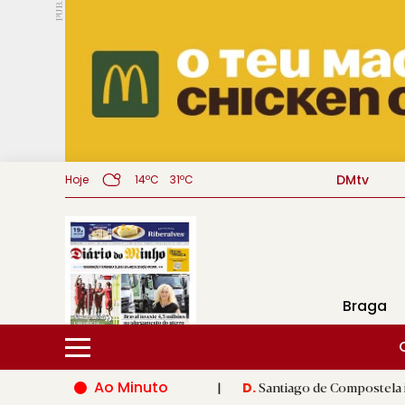
PUB.
DMtv
Hoje
14ºC
31ºC
Braga
Ao Minuto
ão do mundo da moda
|
Santiago de Compostela inaugura XVI Jog
D.