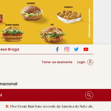
cese Braga
Torne-se assinante
Login
rnacional
M
iz Ruiz bate recorde da América do Sul e alcança segunda melhor ma