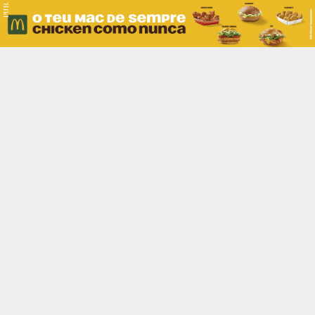
PUB.
Braga
Região
Desporto
Religião
Nacional
Internacional