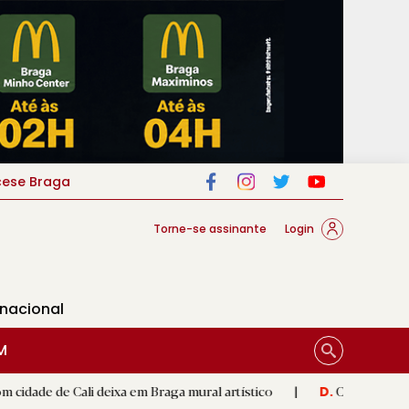
cese Braga
Torne-se assinante
Login
rnacional
M
i deixa em Braga mural artístico
|
Carvalhal promete Famalicão
D.