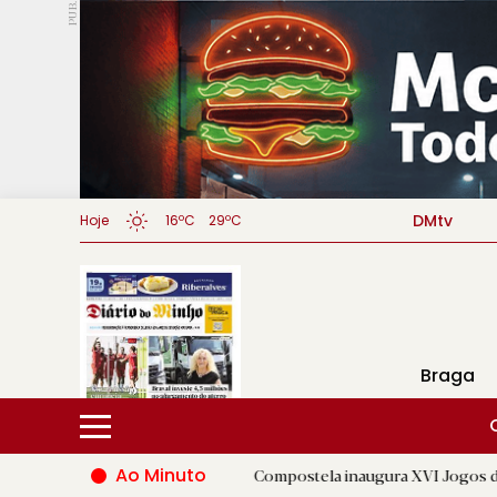
PUB.
DMtv
Hoje
16ºC
29ºC
Braga
Ao Minuto
|
Santiago de Compostela inaugura XVI Jogos do Eixo Atlântico
D.