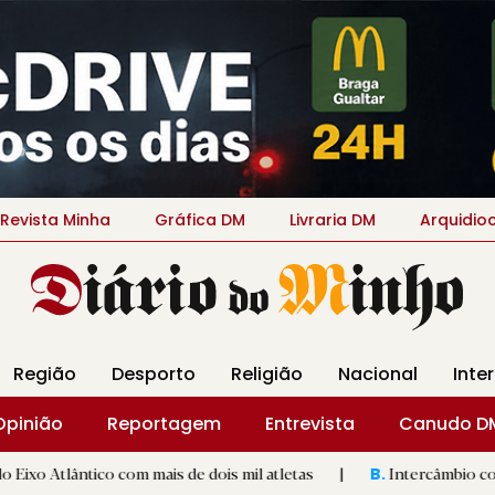
Revista Minha
Gráfica DM
Livraria DM
Arquidio
Região
Desporto
Religião
Nacional
Inte
Opinião
Reportagem
Entrevista
Canudo D
 com mais de dois mil atletas
|
Intercâmbio com cidade de Cal
B.