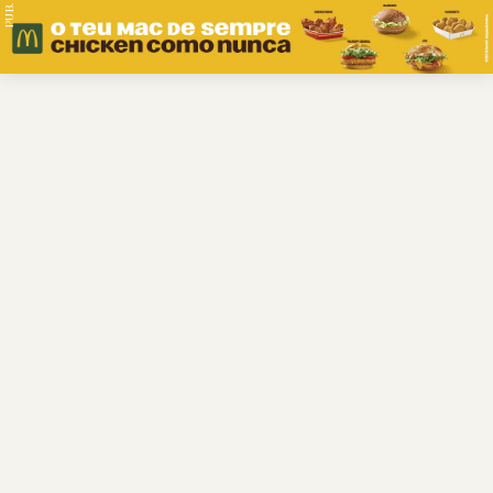
PUB.
Braga
Região
Desporto
Religião
Nacional
Internacional