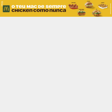
PUB.
Braga
Região
Desporto
Religião
Nacional
Internacional