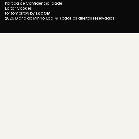
Política de Confidencialidade
Editar Cookies
for tomorrow by
LKCOM
2026 Diário do Minho, Lda. © Todos os direitos reservados